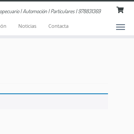
ropecuario | Automoción | Particulares | 978831369
ión
Noticias
Contacta