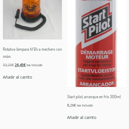
Rotativo lámpara h1 12v a mechero con
imán.
El
El
32,23
€
26,45
€
Iva Incluido
precio
precio
Añadir al carrito
original
actual
era:
es:
32,23€.
26,45€.
Start pilot, arranque en frío 300ml.
8,26
€
Iva Incluido
Añadir al carrito